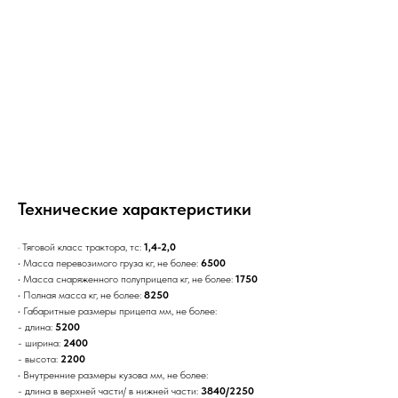
Технические характеристики
· Тяговой класс трактора, тс:
1,4-2,0
·
Масса перевозимого груза кг, не более:
6500
·
Масса снаряженного полуприцепа кг, не более:
1750
·
Полная масса кг, не более:
8250
·
Габаритные размеры прицепа мм, не более:
- длина:
5200
- ширина:
2400
- высота:
2200
·
Внутренние размеры кузова мм, не более:
- длина в верхней части/ в нижней части:
3840/2250