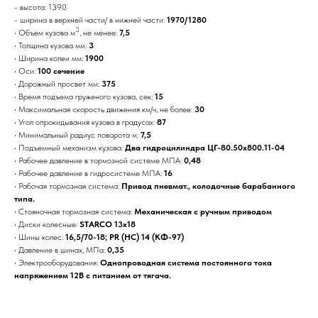
- высота: 1390
- ширина в верхней части/ в нижней части:
1970/1280
3
·
Объем кузова м
, не менее:
7,5
·
Толщина кузова мм:
3
·
Ширина колеи мм:
1900
·
Оси:
100 сечение
·
Дорожный просвет мм:
375
·
Время подъема груженого кузова, сек:
15
·
Максимальная скорость движения км/ч, не более:
30
·
Угол опрокидывания кузова в градусах:
87
·
Минимальный радиус поворота м:
7,5
·
Подъемный механизм кузова:
Два гидроцилиндра ЦГ-80.50х800.11-04
·
Рабочее давление в тормозной системе МПА:
0,48
·
Рабочее давление в гидросистеме МПА:
16
·
Рабочая тормозная система:
Привод пневмат., колодочные барабанного
типа.
·
Стояночная тормозная система:
Механическая с ручным приводом
·
Диски колесные:
STARCO
13х18
·
Шины колес:
16,5/70-18; PR (HC) 14 (КФ-97)
·
Давление в шинах, МПа:
0,35
·
Электрооборудования:
Однопроводная система постоянного тока
напряжением 12В с питанием от тягача.