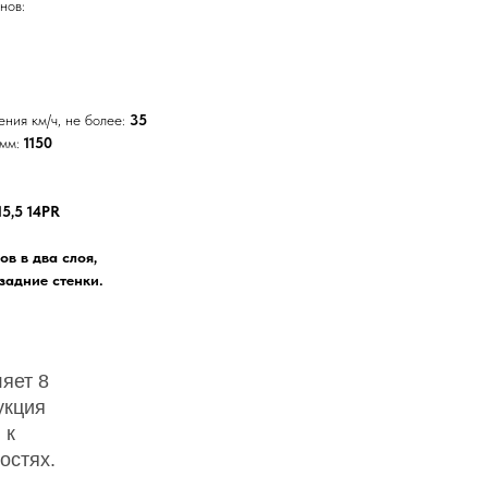
нов:
ния км/ч, не более:
35
 мм:
1150
15,5 14PR
в в два слоя,
задние стенки.
яет 8
укция
 к
остях.