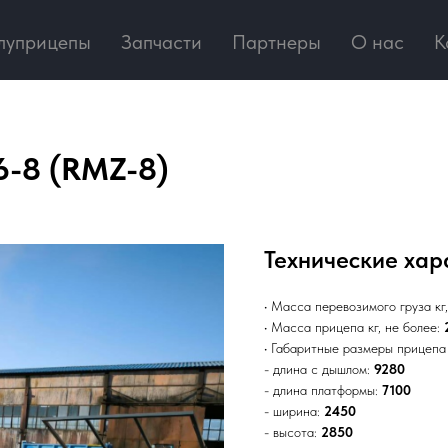
луприцепы
Запчасти
Партнеры
О нас
К
6-8 (RMZ-8)
Технические хар
·
Масса перевозимого груза кг,
·
Масса прицепа кг, не более:
·
Габаритные размеры прицепа 
- длина с дышлом:
9280
- длина платформы:
7100
- ширина:
2450
- высота:
2850