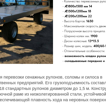
·
Количество перевозимых руло
-
Æ1800x1500 мм 14
-
Æ1500x1200мм 18
-
Æ1200x1200мм 22
·
Высота бортов:
1650
·
Максимальная скорость движе
·
Погрузочная высота прицепа
·
Ширина колеи мм:
1900
·
Диски колесные:
13*15.5
·
Размер шин, модель:
400/60-
·
Отличительные особенности:
-
возможность кладки рулоно
-
складываемые передние и 
я перевозки сенажных рулонов, соломы и силоса в
твенных предприятий. Его грузоподъемность составл
 18 стандартных рулонов диаметром до 1,5 м. Констр
рочной раме из низколегированной стали, устойчивой
беспечивающей плавность хода на неровных поверхн