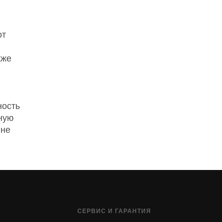
от
кже
ность
пную
 не
СЕРВИС И ГАРАНТИЯ